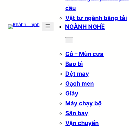
cầu
Vật tư ngành băng tải
NGÀNH NGHỀ
Gỗ – Mùn cưa
Bao bì
Dệt may
Gạch men
Giầy
Máy chạy bộ
Sân bay
Vận chuyển