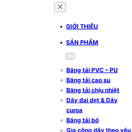
GIỚI THIỆU
SẢN PHẨM
Băng tải PVC – PU
Băng tải cao su
Băng tải chịu nhiệt
Dây đai dẹt & Dây
curoa
Băng tải bố
Gia công dây theo yêu