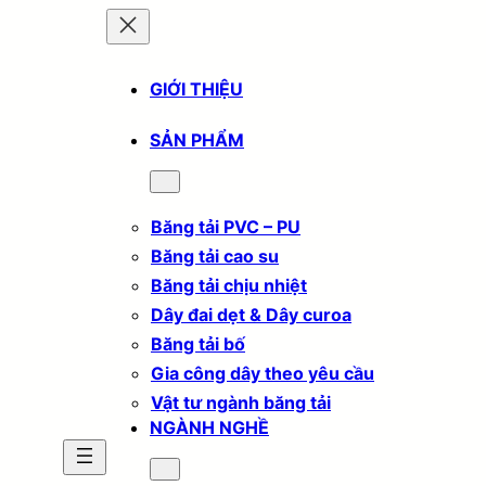
GIỚI THIỆU
SẢN PHẨM
Băng tải PVC – PU
Băng tải cao su
Băng tải chịu nhiệt
Dây đai dẹt & Dây curoa
Băng tải bố
Gia công dây theo yêu cầu
Vật tư ngành băng tải
NGÀNH NGHỀ