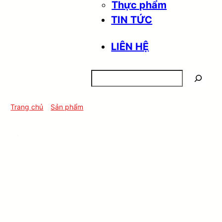
Thực phẩm
TIN TỨC
LIÊN HỆ
Search
Trang chủ
–
Sản phẩm
–
Băng tải cao su gân V – Tổng hợp