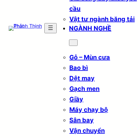
cầu
Vật tư ngành băng tải
NGÀNH NGHỀ
Gỗ – Mùn cưa
Bao bì
Dệt may
Gạch men
Giầy
Máy chạy bộ
Sân bay
Vận chuyển