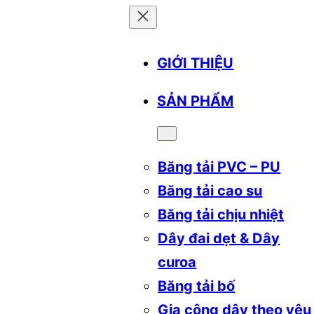
GIỚI THIỆU
SẢN PHẨM
Băng tải PVC – PU
Băng tải cao su
Băng tải chịu nhiệt
Dây đai dẹt & Dây
curoa
Băng tải bố
Gia công dây theo yêu